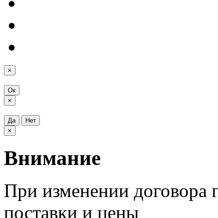
×
Ок
×
Да
Нет
×
Внимание
При изменении договора п
поставки и цены